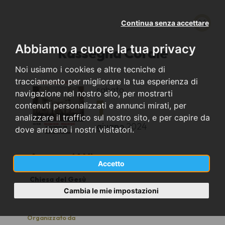
Continua senza accettare
Abbiamo a cuore la tua privacy
Rassegna Corale
Noi usiamo i cookies e altre tecniche di
tracciamento per migliorare la tua esperienza di
sabato
navigazione nel nostro sito, per mostrarti
1
contenuti personalizzati e annunci mirati, per
analizzare il traffico sul nostro sito, e per capire da
giugno
2024
dove arrivano i nostri visitatori.
Ancona (AN)
Accetto
Chiesa del Gesù
19:00
Cambia le mie impostazioni
Organizzato da