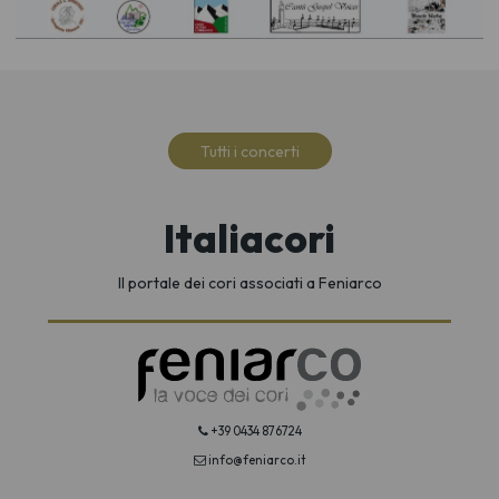
Tutti i concerti
Italiacori
Il portale dei cori associati a Feniarco
+39 0434 876724
info@feniarco.it