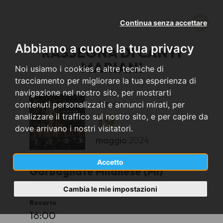
Continua senza accettare
Abbiamo a cuore la tua privacy
RASSEGNA DI CANTI
MARIANI
Noi usiamo i cookies e altre tecniche di
tracciamento per migliorare la tua esperienza di
navigazione nel nostro sito, per mostrarti
domenica
contenuti personalizzati e annunci mirati, per
19
analizzare il traffico sul nostro sito, e per capire da
dove arrivano i nostri visitatori.
maggio
2024
Accetto
Garbagnate Milanese (MI)
Cambia le mie impostazioni
Santuario della Beata Maria Vergine del
Rosario
16:00