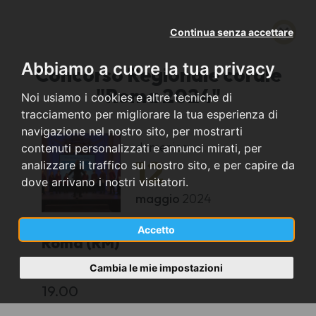
Continua senza accettare
Abbiamo a cuore la tua privacy
Concorso Regionale corale
"Roma 2024"
Noi usiamo i cookies e altre tecniche di
tracciamento per migliorare la tua esperienza di
navigazione nel nostro sito, per mostrarti
domenica
contenuti personalizzati e annunci mirati, per
12
analizzare il traffico sul nostro sito, e per capire da
dove arrivano i nostri visitatori.
maggio
2024
Accetto
Roma (RM)
Cambia le mie impostazioni
Aula magna Facoltà teologica Valdese
19.00