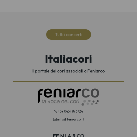
Tutti i concerti
Italiacori
Il portale dei cori associati a Feniarco
+39 0434 876724
info@feniarco.it
FE.N.I.A.R.CO