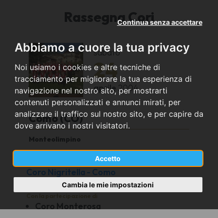
Rassegna Cori
Continua senza accettare
Abbiamo a cuore la tua privacy
sabato
24
Noi usiamo i cookies e altre tecniche di
tracciamento per migliorare la tua esperienza di
aprile
2004
navigazione nel nostro sito, per mostrarti
contenuti personalizzati e annunci mirati, per
analizzare il traffico sul nostro sito, e per capire da
Como (CO)
dove arrivano i nostri visitatori.
Monteolimpino
Accetto
Organizzato da
Coro Nigritella - Como
Cambia le mie impostazioni
Con la partecipazione di
Coro Monterosa