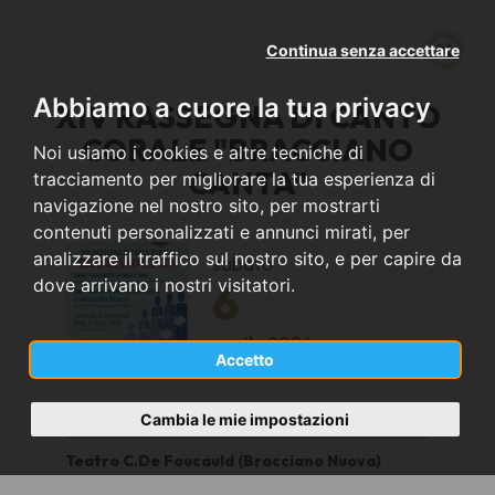
Continua senza accettare
Abbiamo a cuore la tua privacy
XIV RASSEGNA DI CANTO
CORALE "BRACCIANO
Noi usiamo i cookies e altre tecniche di
CANTA"
tracciamento per migliorare la tua esperienza di
navigazione nel nostro sito, per mostrarti
contenuti personalizzati e annunci mirati, per
analizzare il traffico sul nostro sito, e per capire da
sabato
6
dove arrivano i nostri visitatori.
aprile
2024
Accetto
Bracciano (RM)
Cambia le mie impostazioni
Teatro C.De Foucauld (Bracciano Nuova)