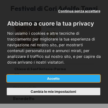
Festival di Cori Adolfo Tanzi
Continua senza accettare
Abbiamo a cuore la tua privacy
sabato
10
Noi usiamo i cookies e altre tecniche di
tracciamento per migliorare la tua esperienza di
giugno
2023
navigazione nel nostro sito, per mostrarti
contenuti personalizzati e annunci mirati, per
analizzare il traffico sul nostro sito, e per capire da
Parma (PR)
dove arrivano i nostri visitatori.
Chiesa di Sant'Antonio-Parma
21
Accetto
Organizzato da
Cambia le mie impostazioni
Associazione culturale San
Benedetto