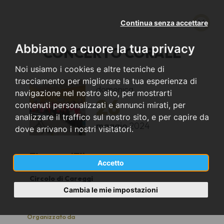
Continua senza accettare
Abbiamo a cuore la tua privacy
CONCERTO CORALE
Noi usiamo i cookies e altre tecniche di
tracciamento per migliorare la tua esperienza di
domenica
navigazione nel nostro sito, per mostrarti
26
contenuti personalizzati e annunci mirati, per
analizzare il traffico sul nostro sito, e per capire da
maggio
2024
dove arrivano i nostri visitatori.
Firenze (FI)
Accetto
Circolo di Careggi
16.30
Cambia le mie impostazioni
Organizzato da