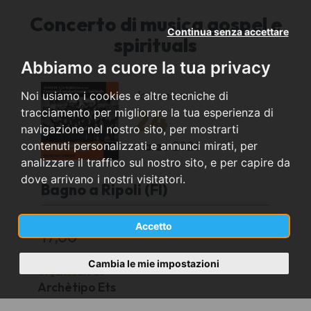
Concerto di musica gospel e
Continua senza accettare
spirituals
Abbiamo a cuore la tua privacy
domenica
Noi usiamo i cookies e altre tecniche di
24
tracciamento per migliorare la tua esperienza di
navigazione nel nostro sito, per mostrarti
marzo
2024
contenuti personalizzati e annunci mirati, per
analizzare il traffico sul nostro sito, e per capire da
dove arrivano i nostri visitatori.
Bagno a Ripoli (FI)
Teatro Comunale Antella - Via Montisoni 10
Accetto
17,00
Cambia le mie impostazioni
Organizzato da
Archètipo Ets