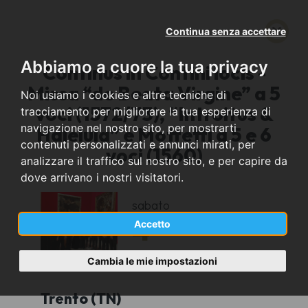
Continua senza accettare
Abbiamo a cuore la tua privacy
Continus in Contini locis -
Missa “de Beata Virgine” a 5
Noi usiamo i cookies e altre tecniche di
voci (1572/73), “Introitus &
tracciamento per migliorare la tua esperienza di
navigazione nel nostro sito, per mostrarti
Haleluia” e Mottetti a 5 e 6
contenuti personalizzati e annunci mirati, per
voci (1560)
analizzare il traffico sul nostro sito, e per capire da
dove arrivano i nostri visitatori.
sabato
4
Accetto
maggio
2024
Cambia le mie impostazioni
Trento (TN)