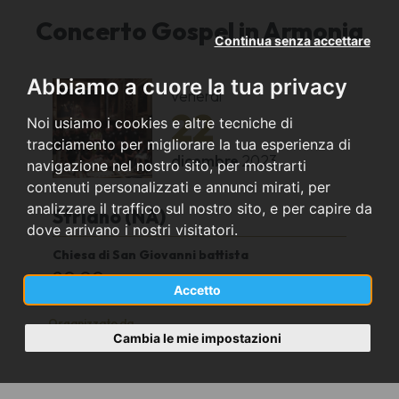
Concerto Gospel in Armonia
Continua senza accettare
Abbiamo a cuore la tua privacy
venerdì
22
Noi usiamo i cookies e altre tecniche di
tracciamento per migliorare la tua esperienza di
dicembre
2023
navigazione nel nostro sito, per mostrarti
contenuti personalizzati e annunci mirati, per
analizzare il traffico sul nostro sito, e per capire da
Striano (NA)
dove arrivano i nostri visitatori.
Chiesa di San Giovanni battista
20,00
Accetto
Organizzato da
Cambia le mie impostazioni
Comune di Striano