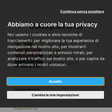
Continua senza accettare
Abbiamo a cuore la tua privacy
Rassegna corale
Noi usiamo i cookies e altre tecniche di
tracciamento per migliorare la tua esperienza di
mercoledì
navigazione nel nostro sito, per mostrarti
20
contenuti personalizzati e annunci mirati, per
analizzare il traffico sul nostro sito, e per capire da
dicembre
2023
dove arrivano i nostri visitatori.
Oratino (CB)
Accetto
Chiesa madre
19:00
Cambia le mie impostazioni
Organizzato da