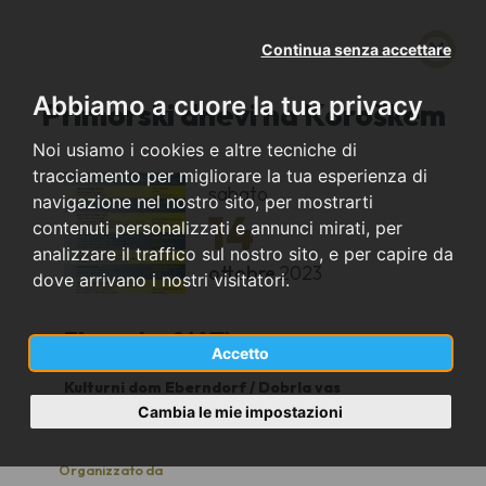
Continua senza accettare
Abbiamo a cuore la tua privacy
Primorski dnevi na Koroškem
Noi usiamo i cookies e altre tecniche di
tracciamento per migliorare la tua esperienza di
sabato
navigazione nel nostro sito, per mostrarti
14
contenuti personalizzati e annunci mirati, per
analizzare il traffico sul nostro sito, e per capire da
ottobre
2023
dove arrivano i nostri visitatori.
Eberndorf (AT)
Accetto
Kulturni dom Eberndorf / Dobrla vas
19:30
Cambia le mie impostazioni
Organizzato da