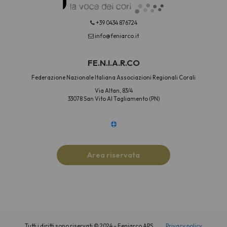
+39 0434 876724
info@feniarco.it
FE.N.I.A.R.CO
Federazione Nazionale Italiana Associazioni Regionali Corali
Via Altan, 83/4
33078 San Vito Al Tagliamento (PN)
Area riservata
Tutti i diritti sono riservati © 2024 – Feniarco APS
Privacy policy