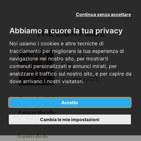
Continua senza accettare
Abbiamo a cuore la tua privacy
THE LIGHT SIDE
Noi usiamo i cookies e altre tecniche di
tracciamento per migliorare la tua esperienza di
mercoledì
navigazione nel nostro sito, per mostrarti
13
contenuti personalizzati e annunci mirati, per
analizzare il traffico sul nostro sito, e per capire da
dicembre
2023
dove arrivano i nostri visitatori.
Brescia (BS)
Accetto
Palazzo Moretto
20:30
Cambia le mie impostazioni
Organizzato da