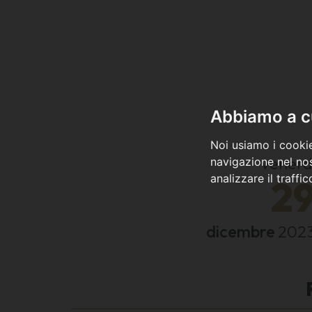
Abbiamo a cu
Noi usiamo i cookie
venerd
navigazione nel nos
analizzare il traffi
2
dicembre
202