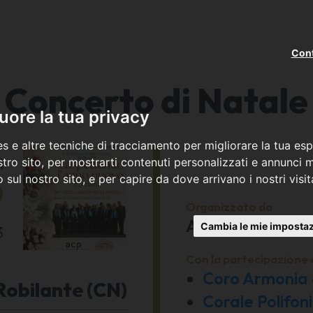
Cont
Concerto di Natale
ore la tua privacy
s e altre tecniche di tracciamento per migliorare la tua esp
ì
tro sito, per mostrarti contenuti personalizzati e annunci mi
co sul nostro sito, e per capire da dove arrivano i nostri visit
9
Organizzato da
AVIS Comunale
Cambia le mie impostaz
3
Con la partecipazione 
Coro Armonia 
Robilante (CN)
Corale Polifo