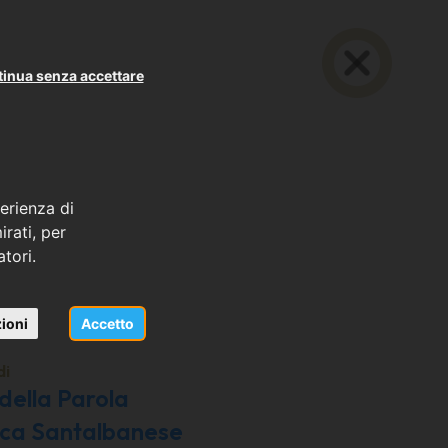
inua senza accettare
erienza di
rati, per
atori.
ioni
Accetto
di
della Parola
nica Santalbanese