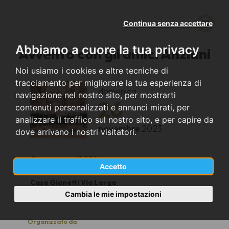
Continua senza accettare
Abbiamo a cuore la tua privacy
Avvento con gli amici Anziani
Noi usiamo i cookies e altre tecniche di
tracciamento per migliorare la tua esperienza di
domenica
navigazione nel nostro sito, per mostrarti
26
contenuti personalizzati e annunci mirati, per
analizzare il traffico sul nostro sito, e per capire da
novembre
2023
dove arrivano i nostri visitatori.
Saronno (VA)
Accetto
Casa Gianetti Via Larga
16.00
Cambia le mie impostazioni
Organizzato da