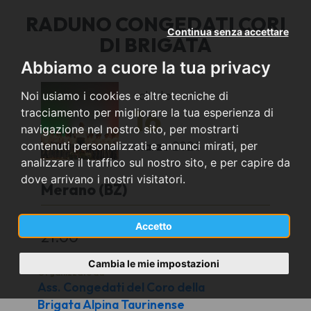
RADUNO CONGEDATI CORI
Continua senza accettare
DI BRIGATA
Abbiamo a cuore la tua privacy
sabato
Noi usiamo i cookies e altre tecniche di
16
tracciamento per migliorare la tua esperienza di
navigazione nel nostro sito, per mostrarti
marzo
2024
contenuti personalizzati e annunci mirati, per
analizzare il traffico sul nostro sito, e per capire da
dove arrivano i nostri visitatori.
Merano (BZ)
TEATRO COMUNALE
Accetto
21.00
Cambia le mie impostazioni
Organizzato da
Ass. Congedati del Coro della
Brigata Alpina Taurinense