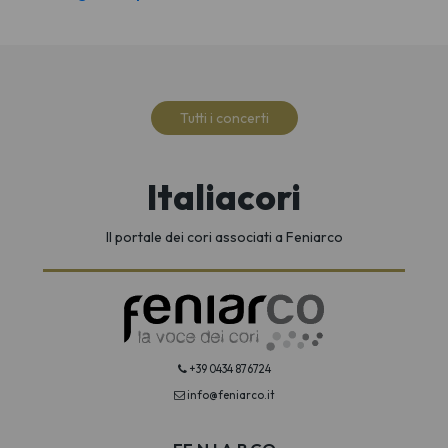
Tutti i concerti
Italiacori
Il portale dei cori associati a Feniarco
+39 0434 876724
info@feniarco.it