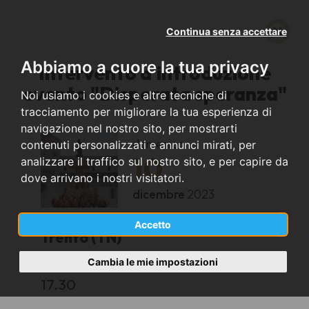
Continua senza accettare
Abbiamo a cuore la tua privacy
Intervento d'introduzione
evento "Disperata speranza"
Noi usiamo i cookies e altre tecniche di
tracciamento per migliorare la tua esperienza di
navigazione nel nostro sito, per mostrarti
domenica
contenuti personalizzati e annunci mirati, per
10
analizzare il traffico sul nostro sito, e per capire da
dove arrivano i nostri visitatori.
dicembre
2023
Accetto
Trento (TN)
Cambia le mie impostazioni
MUSE
17.30