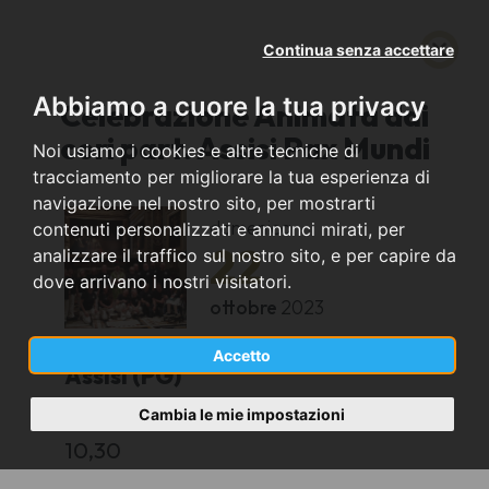
Continua senza accettare
Abbiamo a cuore la tua privacy
Celebrazione Animata dai
cori part. Assisi Pax Mundi
Noi usiamo i cookies e altre tecniche di
tracciamento per migliorare la tua esperienza di
navigazione nel nostro sito, per mostrarti
domenica
contenuti personalizzati e annunci mirati, per
22
analizzare il traffico sul nostro sito, e per capire da
dove arrivano i nostri visitatori.
ottobre
2023
Accetto
Assisi (PG)
Cambia le mie impostazioni
Basilica di San Francesco Superiore
10,30