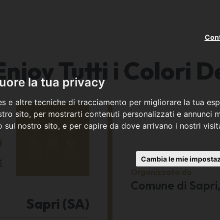
Cont
njoy Tutti i Colori D
ore la tua privacy
s e altre tecniche di tracciamento per migliorare la tua esp
o
tro sito, per mostrarti contenuti personalizzati e annunci mi
co sul nostro sito, e per capire da dove arrivano i nostri visit
6
Cambia le mie impostaz
3
Organizzato da
Comune di Sapri,
Sapri (SA)