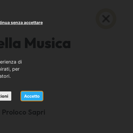
inua senza accettare
ella Musica
erienza di
rati, per
atori.
ioni
Accetto
 Proloco Sapri