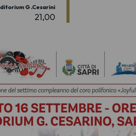
ditorium G .Cesarini
21,00