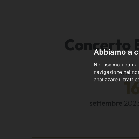
Concerto E
Abbiamo a cu
Noi usiamo i cookie
sabat
navigazione nel nos
analizzare il traffi
1
settembre
202