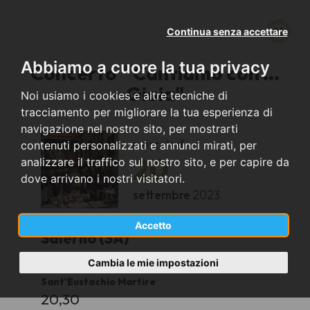
Continua senza accettare
Abbiamo a cuore la tua privacy
Concerto " Cantiamo con ...
Gioia"
Noi usiamo i cookies e altre tecniche di
tracciamento per migliorare la tua esperienza di
navigazione nel nostro sito, per mostrarti
mercoledì
contenuti personalizzati e annunci mirati, per
20
analizzare il traffico sul nostro sito, e per capire da
dove arrivano i nostri visitatori.
settembre
2023
Accetto
Salerno (SA)
Cambia le mie impostazioni
Auditorium Annabella Schiavone- Chiesa
Sant'Eustachio Martire
20,30