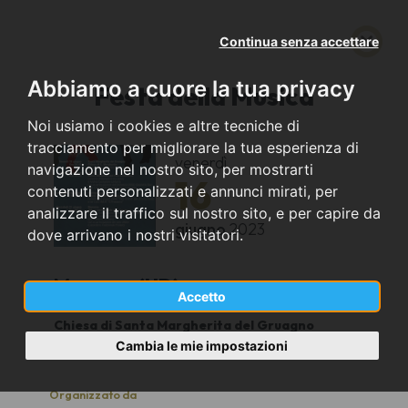
Continua senza accettare
Abbiamo a cuore la tua privacy
Festa della Musica
Noi usiamo i cookies e altre tecniche di
tracciamento per migliorare la tua esperienza di
venerdì
navigazione nel nostro sito, per mostrarti
16
contenuti personalizzati e annunci mirati, per
analizzare il traffico sul nostro sito, e per capire da
giugno
2023
dove arrivano i nostri visitatori.
Moruzzo (UD)
Accetto
Chiesa di Santa Margherita del Gruagno
20.45
Cambia le mie impostazioni
Organizzato da