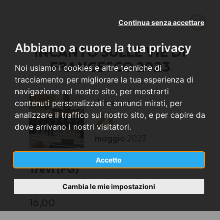
Continua senza accettare
Abbiamo a cuore la tua privacy
INCANTO SULLE VIE DI
FRANCESCO 2023
Noi usiamo i cookies e altre tecniche di
tracciamento per migliorare la tua esperienza di
navigazione nel nostro sito, per mostrarti
domenica
contenuti personalizzati e annunci mirati, per
21
analizzare il traffico sul nostro sito, e per capire da
dove arrivano i nostri visitatori.
maggio
2023
Accetto
Trevi (PG)
Cambia le mie impostazioni
CHIESA DI SAN FRANCESCO
16,00