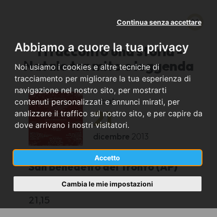
Continua senza accettare
Abbiamo a cuore la tua privacy
Ti racconto una storia -
Natale tra mito e leggenda
Noi usiamo i cookies e altre tecniche di
tracciamento per migliorare la tua esperienza di
navigazione nel nostro sito, per mostrarti
sabato
contenuti personalizzati e annunci mirati, per
21
analizzare il traffico sul nostro sito, e per capire da
dove arrivano i nostri visitatori.
dicembre
2013
Accetto
San Benedetto del Tronto (AP)
Cambia le mie impostazioni
Chiesa di Cristo Re Porto D'Ascoli
21,15