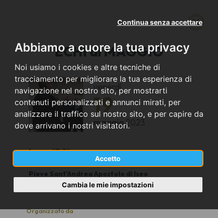
Continua senza accettare
Abbiamo a cuore la tua privacy
ECHI di MAGGIO
Noi usiamo i cookies e altre tecniche di
tracciamento per migliorare la tua esperienza di
venerdì
navigazione nel nostro sito, per mostrarti
19
contenuti personalizzati e annunci mirati, per
analizzare il traffico sul nostro sito, e per capire da
maggio
2023
dove arrivano i nostri visitatori.
Iseo (BS)
Accetto
Pieve Sant'Andrea Apostolo di Iseo
20,30
Cambia le mie impostazioni
Organizzato da