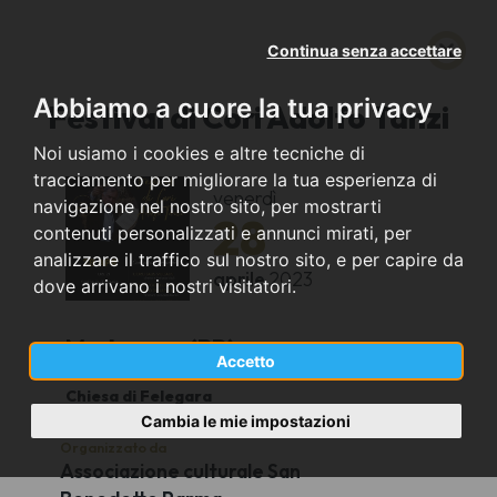
Continua senza accettare
Abbiamo a cuore la tua privacy
Festival di Cori Adolfo Tanzi
Noi usiamo i cookies e altre tecniche di
tracciamento per migliorare la tua esperienza di
venerdì
navigazione nel nostro sito, per mostrarti
28
contenuti personalizzati e annunci mirati, per
analizzare il traffico sul nostro sito, e per capire da
aprile
2023
dove arrivano i nostri visitatori.
Medesano (PR)
Accetto
Chiesa di Felegara
Cambia le mie impostazioni
Organizzato da
Associazione culturale San