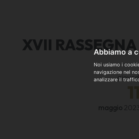
XVII RASSEGNA 
Abbiamo a cu
Noi usiamo i cookie
navigazione nel nos
gioved
analizzare il traffi
1
maggio
202