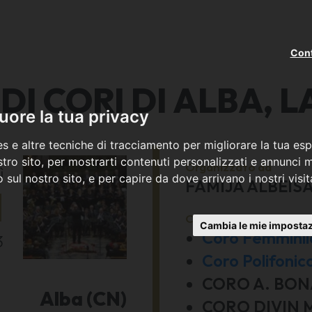
Cont
DI CORI DI ALBA,
ore la tua privacy
s e altre tecniche di tracciamento per migliorare la tua esp
tro sito, per mostrarti contenuti personalizzati e annunci mi
Organizzato da
ì
co sul nostro sito, e per capire da dove arrivano i nostri visit
FAMIJA ALBEIS
1
Con la partecipazione 
Cambia le mie impostaz
Coro Femminile
3
Coro Polifonic
CORO A. BON
Alba (CN)
CORO DIVIN 