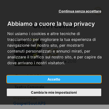
Continua senza accettare
Abbiamo a cuore la tua privacy
Oltre i Confini
Noi usiamo i cookies e altre tecniche di
tracciamento per migliorare la tua esperienza di
venerdì
navigazione nel nostro sito, per mostrarti
25
contenuti personalizzati e annunci mirati, per
analizzare il traffico sul nostro sito, e per capire da
novembre
2016
dove arrivano i nostri visitatori.
Carpi (MO)
Accetto
Teatro Comunale
Cambia le mie impostazioni
Organizzato da
Gospel Soul APS