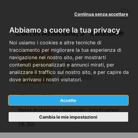
Continua senza accettare
Abbiamo a cuore la tua privacy
Cori in Amicizia, 5ª edizione
Noi usiamo i cookies e altre tecniche di
tracciamento per migliorare la tua esperienza di
sabato
navigazione nel nostro sito, per mostrarti
13
contenuti personalizzati e annunci mirati, per
analizzare il traffico sul nostro sito, e per capire da
maggio
2023
dove arrivano i nostri visitatori.
Chieti (CH)
Accetto
Museo Archeologico Nazionale - Sala Frontoni
"La Civitella"
Cambia le mie impostazioni
18.30