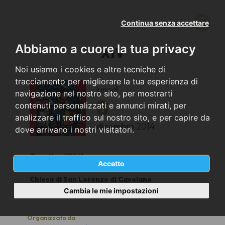
Continua senza accettare
Abbiamo a cuore la tua privacy
XIV
Noi usiamo i cookies e altre tecniche di
tracciamento per migliorare la tua esperienza di
lunedì
navigazione nel nostro sito, per mostrarti
8
contenuti personalizzati e annunci mirati, per
analizzare il traffico sul nostro sito, e per capire da
dicembre
2014
dove arrivano i nostri visitatori.
Sacile (PN)
Accetto
Chiesa di San Lorenzo di Cavolano
20.00
Cambia le mie impostazioni
Organizzato da