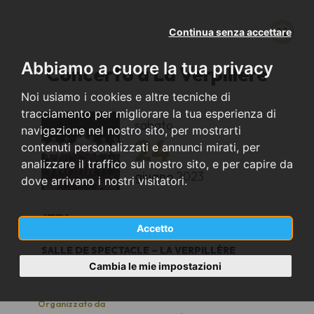
Continua senza accettare
Abbiamo a cuore la tua privacy
Concerto a La Verpillere
Noi usiamo i cookies e altre tecniche di
tracciamento per migliorare la tua esperienza di
sabato
navigazione nel nostro sito, per mostrarti
24
contenuti personalizzati e annunci mirati, per
analizzare il traffico sul nostro sito, e per capire da
giugno
2023
dove arrivano i nostri visitatori.
(FR)
Accetto
SALLE DE SPECTACLE – LA VERPILLÈRE
18:00
Cambia le mie impostazioni
Organizzato da