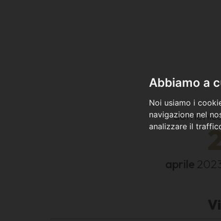
Abbiamo a cu
Noi usiamo i cookie
domenic
navigazione nel nos
analizzare il traffi
aprile
202
Vi