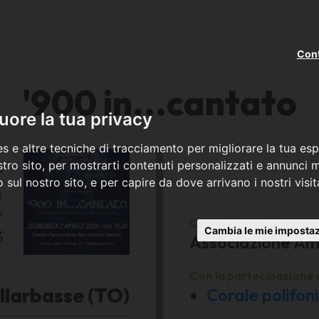
Cont
'900 in...cantato
ore la tua privacy
s e altre tecniche di tracciamento per migliorare la tua esp
a
tro sito, per mostrarti contenuti personalizzati e annunci mi
co sul nostro sito, e per capire da dove arrivano i nostri visit
2
Organizzato da
Cambia le mie impostaz
3
Associazione Ami
Con la partecipazione 
llarbasse (TO)
Corale polifoni