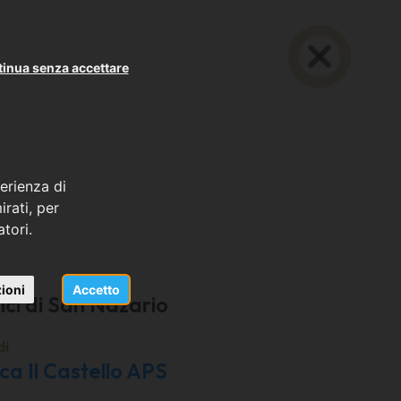
inua senza accettare
erienza di
rati, per
atori.
ioni
Accetto
ci di San Nazario
di
ca Il Castello APS