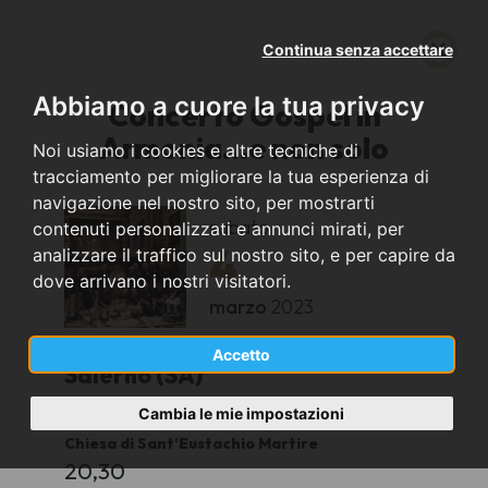
Continua senza accettare
Abbiamo a cuore la tua privacy
Concerto Gospel in
Armonia...e non solo
Noi usiamo i cookies e altre tecniche di
tracciamento per migliorare la tua esperienza di
navigazione nel nostro sito, per mostrarti
sabato
contenuti personalizzati e annunci mirati, per
4
analizzare il traffico sul nostro sito, e per capire da
dove arrivano i nostri visitatori.
marzo
2023
Accetto
Salerno (SA)
Cambia le mie impostazioni
Teatro- Auditorium Annabella Schiavone
Chiesa di Sant'Eustachio Martire
20,30