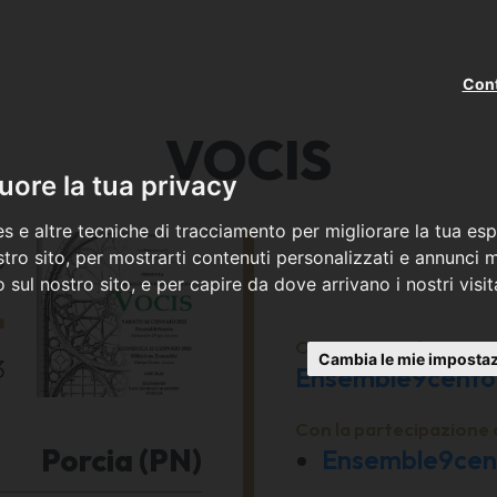
Cont
VOCIS
ore la tua privacy
s e altre tecniche di tracciamento per migliorare la tua esp
o
tro sito, per mostrarti contenuti personalizzati e annunci mi
co sul nostro sito, e per capire da dove arrivano i nostri visit
4
Organizzato da
Cambia le mie impostaz
3
Ensemble9cento
Con la partecipazione 
Porcia (PN)
Ensemble9cen