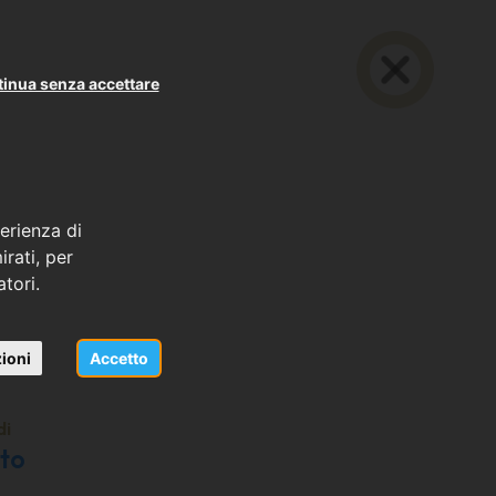
inua senza accettare
erienza di
rati, per
atori.
ioni
Accetto
di
to