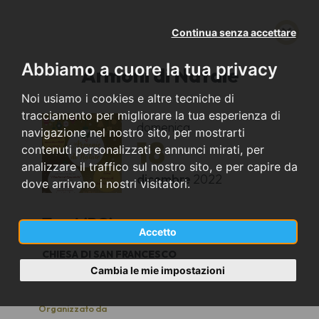
Continua senza accettare
Abbiamo a cuore la tua privacy
Armoni di Natale
Noi usiamo i cookies e altre tecniche di
tracciamento per migliorare la tua esperienza di
domenica
navigazione nel nostro sito, per mostrarti
18
contenuti personalizzati e annunci mirati, per
analizzare il traffico sul nostro sito, e per capire da
dicembre
2022
dove arrivano i nostri visitatori.
Trevi (PG)
Accetto
CHIESA DI SAN FRANCESCO
18,00
Cambia le mie impostazioni
Organizzato da