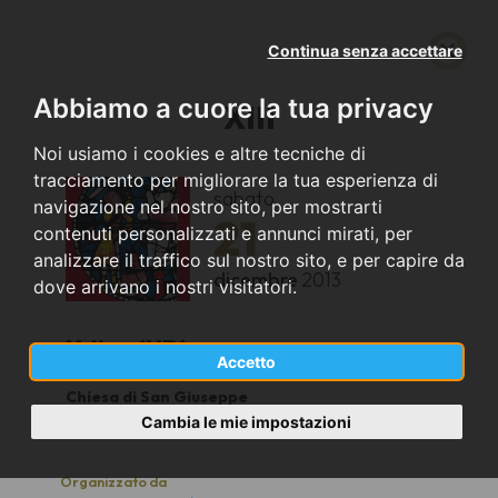
Continua senza accettare
Abbiamo a cuore la tua privacy
XIII
Noi usiamo i cookies e altre tecniche di
tracciamento per migliorare la tua esperienza di
sabato
navigazione nel nostro sito, per mostrarti
21
contenuti personalizzati e annunci mirati, per
analizzare il traffico sul nostro sito, e per capire da
dicembre
2013
dove arrivano i nostri visitatori.
Udine (UD)
Accetto
Chiesa di San Giuseppe
19,00
Cambia le mie impostazioni
Organizzato da