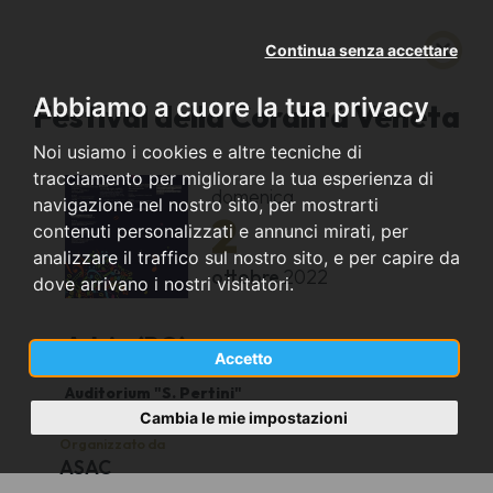
Continua senza accettare
Abbiamo a cuore la tua privacy
Festival della Coralità Veneta
Noi usiamo i cookies e altre tecniche di
tracciamento per migliorare la tua esperienza di
domenica
navigazione nel nostro sito, per mostrarti
2
contenuti personalizzati e annunci mirati, per
analizzare il traffico sul nostro sito, e per capire da
ottobre
2022
dove arrivano i nostri visitatori.
Adria (RO)
Accetto
Auditorium "S. Pertini"
Cambia le mie impostazioni
Organizzato da
ASAC