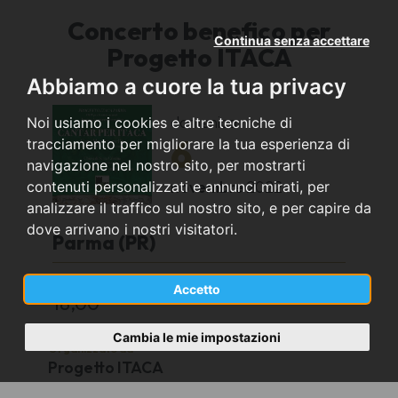
Concerto benefico per
Continua senza accettare
Progetto ITACA
Abbiamo a cuore la tua privacy
domenica
Noi usiamo i cookies e altre tecniche di
6
tracciamento per migliorare la tua esperienza di
navigazione nel nostro sito, per mostrarti
novembre
2022
contenuti personalizzati e annunci mirati, per
analizzare il traffico sul nostro sito, e per capire da
dove arrivano i nostri visitatori.
Parma (PR)
Chiesa di Santa Cristina - Strada Repubblica
Accetto
18,00
Cambia le mie impostazioni
Organizzato da
Progetto ITACA