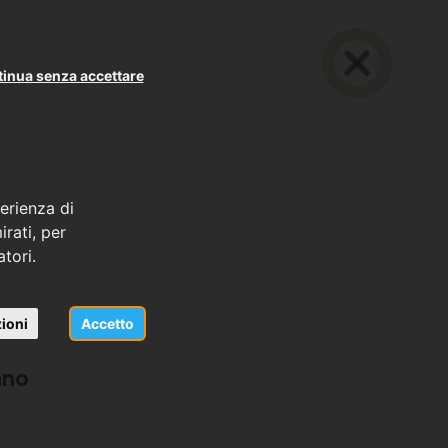
inua senza accettare
erienza di
rati, per
atori.
ioni
Accetto
nno