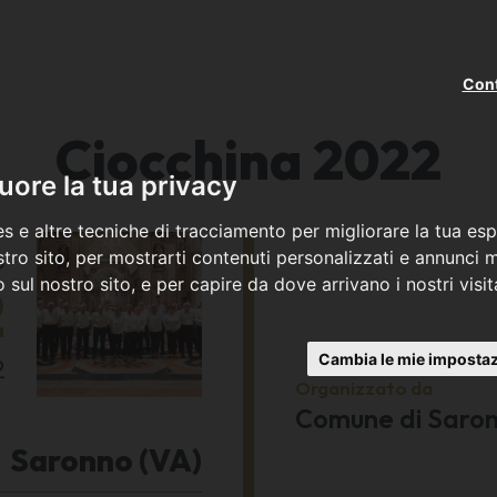
Cont
Ciocchina 2022
ore la tua privacy
s e altre tecniche di tracciamento per migliorare la tua esp
o
tro sito, per mostrarti contenuti personalizzati e annunci mi
co sul nostro sito, e per capire da dove arrivano i nostri visit
2
Cambia le mie impostaz
2
Organizzato da
Comune di Saro
Saronno (VA)