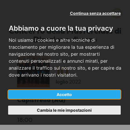
Continua senza accettare
Abbiamo a cuore la tua privacy
Concerto della Masterclass di
Direzione di coro
Noi usiamo i cookies e altre tecniche di
tracciamento per migliorare la tua esperienza di
navigazione nel nostro sito, per mostrarti
domenica
contenuti personalizzati e annunci mirati, per
10
analizzare il traffico sul nostro sito, e per capire da
dove arrivano i nostri visitatori.
luglio
2022
Accetto
Capistrello (AQ)
Cambia le mie impostazioni
Piazza Palatucci
18:00