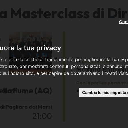
a Masterclass di Dir
Cont
o
9
ore la tua privacy
s e altre tecniche di tracciamento per migliorare la tua esp
Organizzato da
2
tro sito, per mostrarti contenuti personalizzati e annunci mi
Maxima Entropia 
co sul nostro sito, e per capire da dove arrivano i nostri visit
Con la partecipazione 
ellafiume (AQ)
Coro Gamut
Cambia le mie impostaz
di Pagliara dei Marsi
21:00