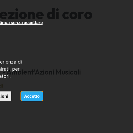
ezione di coro
inua senza accettare
erienza di
rati, per
- Ambient'Azioni Musicali
atori.
di
ioni
Accetto