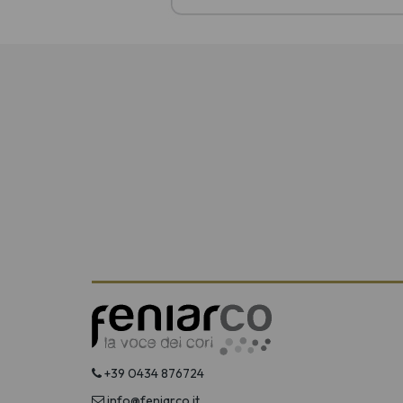
+39 0434 876724
info@feniarco.it