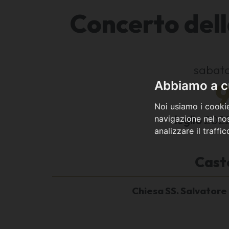
Concerto dell
sabat
Abbiamo a cu
Noi usiamo i cookie
luglio
202
navigazione nel nos
analizzare il traffi
Cast
Chiesa SS. Salvatore 