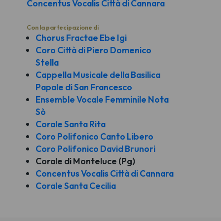
Concentus Vocalis Città di Cannara
Con la partecipazione di
Chorus Fractae Ebe Igi
Coro Città di Piero Domenico
Stella
Cappella Musicale della Basilica
Papale di San Francesco
Ensemble Vocale Femminile Nota
Sò
Corale Santa Rita
Coro Polifonico Canto Libero
Coro Polifonico David Brunori
Corale di Monteluce (Pg)
Concentus Vocalis Città di Cannara
Corale Santa Cecilia