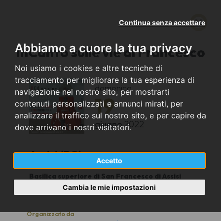
Continua senza accettare
Abbiamo a cuore la tua privacy
InCanto sulle vie di Francesco
Noi usiamo i cookies e altre tecniche di
tracciamento per migliorare la tua esperienza di
domenica
navigazione nel nostro sito, per mostrarti
19
contenuti personalizzati e annunci mirati, per
analizzare il traffico sul nostro sito, e per capire da
giugno
2022
dove arrivano i nostri visitatori.
Assisi (PG)
Accetto
Basilica superiore di San Francesco di Assisi
18.00
Cambia le mie impostazioni
Organizzato da