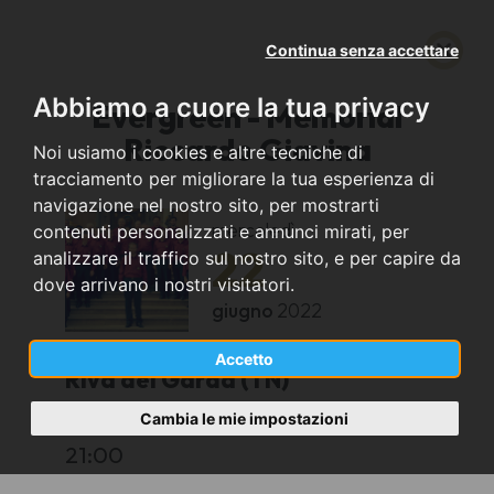
Continua senza accettare
Abbiamo a cuore la tua privacy
Evergreen - Memorial
Riccardo Giavina
Noi usiamo i cookies e altre tecniche di
tracciamento per migliorare la tua esperienza di
navigazione nel nostro sito, per mostrarti
mercoledì
contenuti personalizzati e annunci mirati, per
22
analizzare il traffico sul nostro sito, e per capire da
dove arrivano i nostri visitatori.
giugno
2022
Accetto
Riva del Garda (TN)
Cambia le mie impostazioni
Rocca
21:00