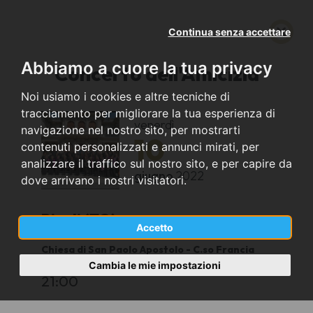
Continua senza accettare
Abbiamo a cuore la tua privacy
Concerto dell'Amicizia
Noi usiamo i cookies e altre tecniche di
tracciamento per migliorare la tua esperienza di
venerdì
navigazione nel nostro sito, per mostrarti
10
contenuti personalizzati e annunci mirati, per
analizzare il traffico sul nostro sito, e per capire da
giugno
2022
dove arrivano i nostri visitatori.
Rivoli (TO)
Accetto
Chiesa di San Paolo Apostolo - C.so Francia
102 Casc.Vica
Cambia le mie impostazioni
21:00