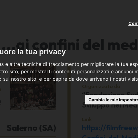
Cont
...ai confini del me
ore la tua privacy
s e altre tecniche di tracciamento per migliorare la tua esp
o
tro sito, per mostrarti contenuti personalizzati e annunci mi
co sul nostro sito, e per capire da dove arrivano i nostri visit
4
Organizzato da
“Fondazione Sud 
Cambia le mie impostaz
2
Sviluppo nel Med
Link
Salerno (SA)
https://filmfre
Confini-del-Med