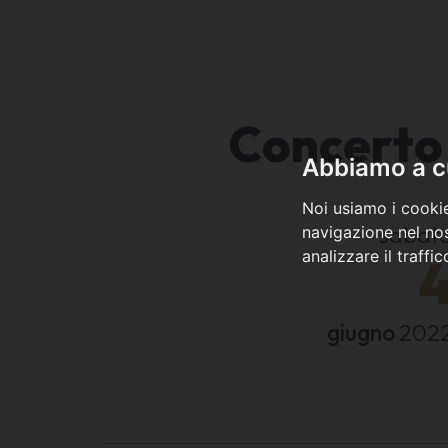
Concerto 
Abbiamo a cu
Noi usiamo i cookie
sabat
navigazione nel nos
analizzare il traffi
giugno
202