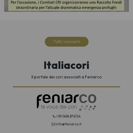
Tutti i concerti
Italiacori
Il portale dei cori associati a Feniarco
+39 0434 876724
info@feniarco.it