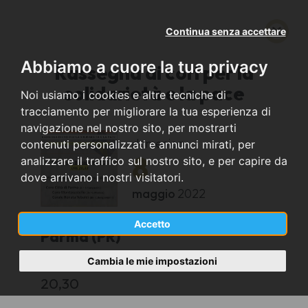
Continua senza accettare
Abbiamo a cuore la tua privacy
Rassegna di cori per la
solidarietà e la pace
Noi usiamo i cookies e altre tecniche di
tracciamento per migliorare la tua esperienza di
navigazione nel nostro sito, per mostrarti
domenica
contenuti personalizzati e annunci mirati, per
8
analizzare il traffico sul nostro sito, e per capire da
dove arrivano i nostri visitatori.
maggio
2022
Accetto
Parma (PR)
Cambia le mie impostazioni
San Francesco del Prato
20,30