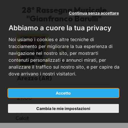
28° Rassegna Musicale
Continua senza accettare
"Gianfranco Barulli"
Abbiamo a cuore la tua privacy
venerdì
Noi usiamo i cookies e altre tecniche di
13
tracciamento per migliorare la tua esperienza di
navigazione nel nostro sito, per mostrarti
maggio
2022
contenuti personalizzati e annunci mirati, per
analizzare il traffico sul nostro sito, e per capire da
dove arrivano i nostri visitatori.
Arezzo (AR)
Circolo Artistico-Corso Italia,108-Arezzo
Accetto
21.00
Cambia le mie impostazioni
Organizzato da
Calcit