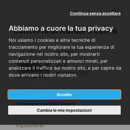
Continua senza accettare
Abbiamo a cuore la tua privacy
Concerto di Natale a Contà
Noi usiamo i cookies e altre tecniche di
tracciamento per migliorare la tua esperienza di
martedì
navigazione nel nostro sito, per mostrarti
21
contenuti personalizzati e annunci mirati, per
analizzare il traffico sul nostro sito, e per capire da
dicembre
2021
dove arrivano i nostri visitatori.
Contà (TN)
Accetto
Chiesa parrocchiale Cunevo
20.30
Cambia le mie impostazioni
Organizzato da