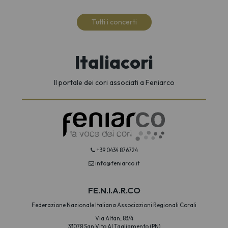
Tutti i concerti
Italiacori
Il portale dei cori associati a Feniarco
+39 0434 876724
info@feniarco.it
FE.N.I.A.R.CO
Federazione Nazionale Italiana Associazioni Regionali Corali
Via Altan, 83/4
33078 San Vito Al Tagliamento (PN)