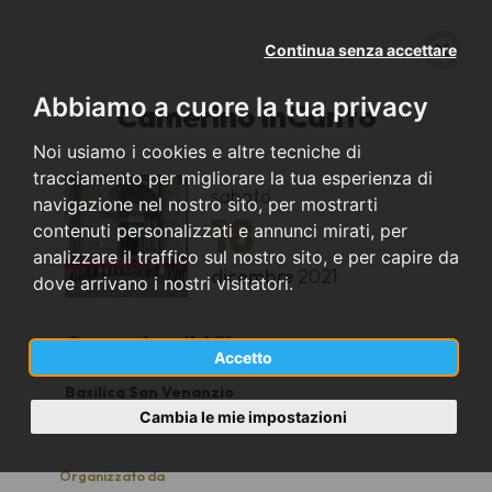
Continua senza accettare
Abbiamo a cuore la tua privacy
Camerino inCanto
Noi usiamo i cookies e altre tecniche di
tracciamento per migliorare la tua esperienza di
sabato
navigazione nel nostro sito, per mostrarti
18
contenuti personalizzati e annunci mirati, per
analizzare il traffico sul nostro sito, e per capire da
dicembre
2021
dove arrivano i nostri visitatori.
Camerino (MC)
Accetto
Basilica San Venanzio
21.15
Cambia le mie impostazioni
Organizzato da