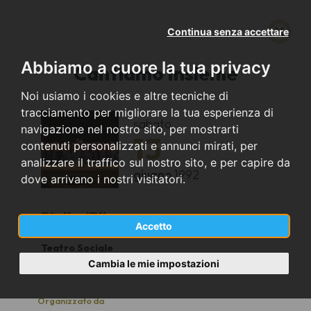
Continua senza accettare
Abbiamo a cuore la tua privacy
Cantiamo Insieme
Noi usiamo i cookies e altre tecniche di
tracciamento per migliorare la tua esperienza di
sabato
navigazione nel nostro sito, per mostrarti
13
contenuti personalizzati e annunci mirati, per
analizzare il traffico sul nostro sito, e per capire da
giugno
1992
dove arrivano i nostri visitatori.
Biella (BI)
Accetto
Teatro Sociale
21.00
Cambia le mie impostazioni
Organizzato da