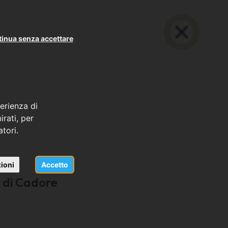
inua senza accettare
erienza di
rati, per
atori.
ioni
Accetto
 di Cadore