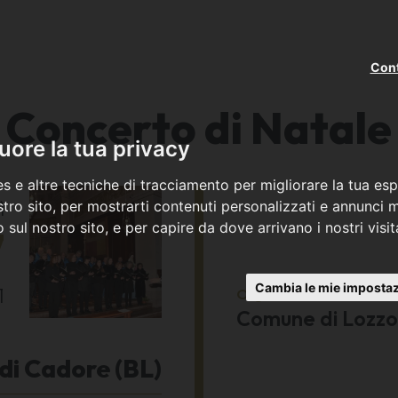
Cont
Concerto di Natale
ore la tua privacy
s e altre tecniche di tracciamento per migliorare la tua esp
ì
tro sito, per mostrarti contenuti personalizzati e annunci mi
co sul nostro sito, e per capire da dove arrivano i nostri visit
7
Cambia le mie impostaz
1
Organizzato da
Comune di Lozzo
di Cadore (BL)