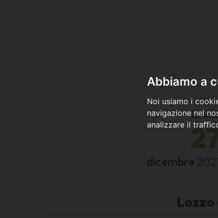
Abbiamo a cu
Noi usiamo i cookie
luned
navigazione nel nos
analizzare il traffi
2
dicembre
202
Lozzo 